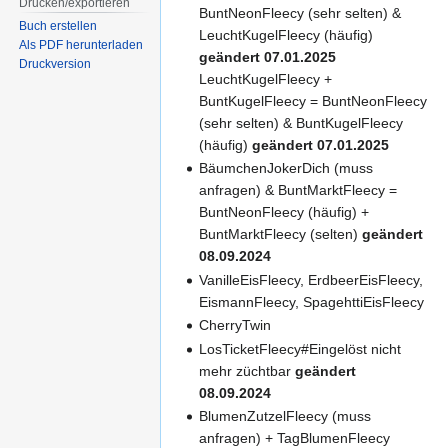
Drucken/­exportieren
BuntNeonFleecy (sehr selten) &
Buch erstellen
LeuchtKugelFleecy (häufig)
Als PDF herunterladen
geändert 07.01.2025
Druckversion
LeuchtKugelFleecy +
BuntKugelFleecy = BuntNeonFleecy
(sehr selten) & BuntKugelFleecy
(häufig)
geändert 07.01.2025
BäumchenJokerDich (muss
anfragen) & BuntMarktFleecy =
BuntNeonFleecy (häufig) +
BuntMarktFleecy (selten)
geändert
08.09.2024
VanilleEisFleecy, ErdbeerEisFleecy,
EismannFleecy, SpagehttiEisFleecy
CherryTwin
LosTicketFleecy#Eingelöst nicht
mehr züchtbar
geändert
08.09.2024
BlumenZutzelFleecy (muss
anfragen) + TagBlumenFleecy