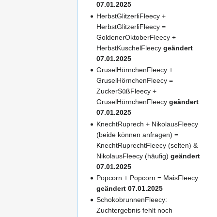
07.01.2025
HerbstGlitzerliFleecy +
HerbstGlitzerliFleecy =
GoldenerOktoberFleecy +
HerbstKuschelFleecy
geändert
07.01.2025
GruselHörnchenFleecy +
GruselHörnchenFleecy =
ZuckerSüßFleecy +
GruselHörnchenFleecy
geändert
07.01.2025
KnechtRuprech + NikolausFleecy
(beide können anfragen) =
KnechtRuprechtFleecy (selten) &
NikolausFleecy (häufig)
geändert
07.01.2025
Popcorn + Popcorn = MaisFleecy
geändert 07.01.2025
SchokobrunnenFleecy:
Zuchtergebnis fehlt noch