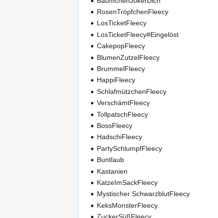
BäumchenJokerDich
RosenTröpfchenFleecy
LosTicketFleecy
LosTicketFleecy#Eingelöst
CakepopFleecy
BlumenZutzelFleecy
BrummelFleecy
HappiFleecy
SchlafmützchenFleecy
VerschämtFleecy
TollpatschFleecy
BossFleecy
HadschiFleecy
PartySchlumpfFleecy
Buntlaub
Kastanien
KatzeImSackFleecy
Mystischer SchwarzblutFleecy
KeksMonsterFleecy
ZuckerSüßFleecy