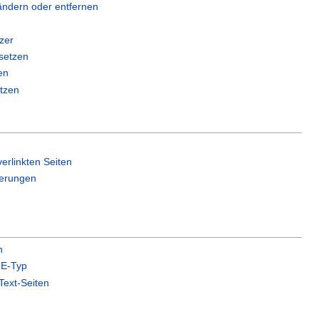
ändern oder entfernen
zer
setzen
en
tzen
erlinkten Seiten
erungen
n
E-Typ
Text-Seiten