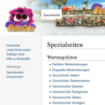
Spezialseite
Spezialseiten
Hauptseite
Letzte Änderungen
Zufällige Seite
Wartungslisten
Zur
Zur
Hilfe zu MediaWiki
Navigation
Suche
Defekte Weiterleitungen
springen
springen
Werkzeuge
Doppelte Weiterleitungen
Spezialseiten
Geschützte Seiten
Druckversion
Geschützte Seitennamen
Gewünschte Dateien
Gewünschte Kategorien
Gewünschte Seiten
Gewünschte Vorlagen