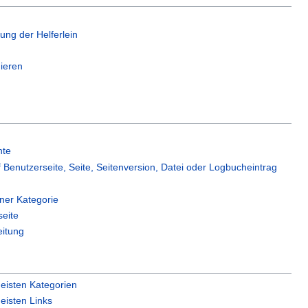
zung der Helferlein
ieren
hte
f Benutzerseite, Seite, Seitenversion, Datei oder Logbucheintrag
iner Kategorie
seite
eitung
eisten Kategorien
eisten Links