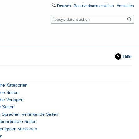
Deutsch
Benutzerkonto erstellen
Anmelden
Suche
Hilfe
erte Kategorien
rte Seiten
erte Vorlagen
e Seiten
n Sprachen verlinkende Seiten
bearbeitete Seiten
wenigsten Versionen
en