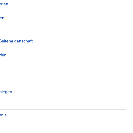
orien
gen
 Seiteneigenschaft
rien
nlegen
hnis