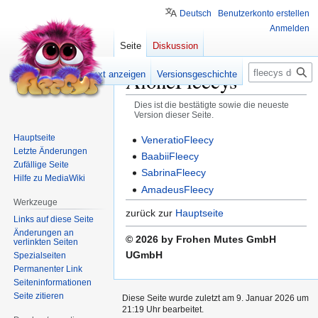
Deutsch
Benutzerkonto erstellen
Anmelden
Seite
Diskussion
Suche
AloneFleecys
Lesen
Quelltext anzeigen
Versionsgeschichte
Dies ist die bestätigte sowie die neueste
Version dieser Seite.
Hauptseite
Zur
Zur
VeneratioFleecy
Letzte Änderungen
Navigation
Suche
BaabiiFleecy
Zufällige Seite
springen
springen
SabrinaFleecy
Hilfe zu MediaWiki
AmadeusFleecy
Werkzeuge
zurück zur
Hauptseite
Links auf diese Seite
Änderungen an
© 2026 by Frohen Mutes GmbH
verlinkten Seiten
UGmbH
Spezialseiten
Permanenter Link
Seiten­­informationen
Seite zitieren
Diese Seite wurde zuletzt am 9. Januar 2026 um
21:19 Uhr bearbeitet.