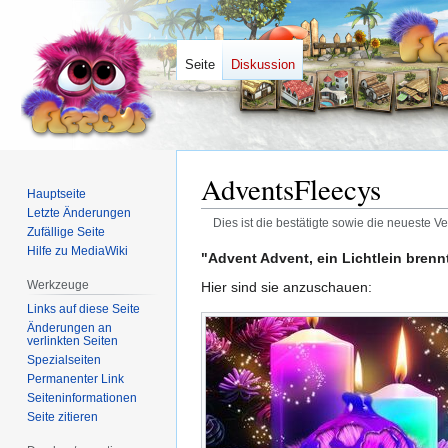
Seite
Diskussion
AdventsFleecys
Hauptseite
Letzte Änderungen
Dies ist die bestätigte sowie die neueste Ve
Zufällige Seite
Hilfe zu MediaWiki
Zur
Zur
"Advent Advent, ein Lichtlein brennt 
Navigation
Suche
Werkzeuge
Hier sind sie anzuschauen:
springen
springen
Links auf diese Seite
Änderungen an
verlinkten Seiten
Spezialseiten
Permanenter Link
Seiten­­informationen
Seite zitieren