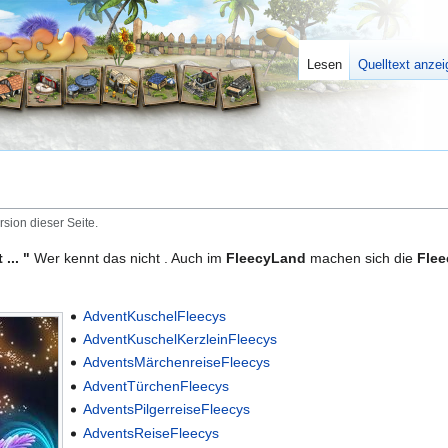
Lesen
Quelltext anze
rsion dieser Seite.
... "
Wer kennt das nicht . Auch im
FleecyLand
machen sich die
Flee
AdventKuschelFleecys
AdventKuschelKerzleinFleecys
AdventsMärchenreiseFleecys
AdventTürchenFleecys
AdventsPilgerreiseFleecys
AdventsReiseFleecys