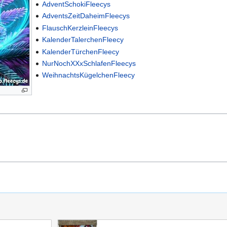
AdventSchokiFleecys
AdventsZeitDaheimFleecys
FlauschKerzleinFleecys
KalenderTalerchenFleecy
KalenderTürchenFleecy
NurNochXXxSchlafenFleecys
WeihnachtsKügelchenFleecy